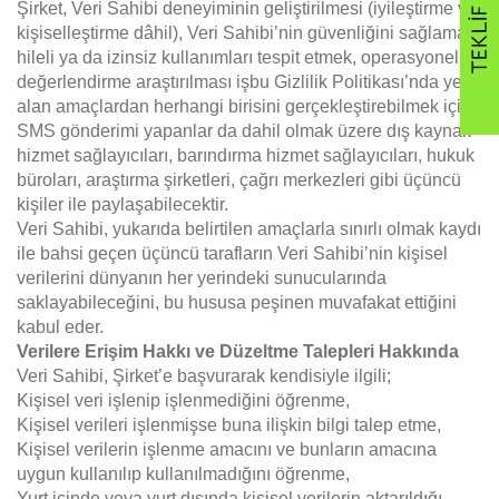
Şirket, Veri Sahibi deneyiminin geliştirilmesi (iyileştirme ve
kişiselleştirme dâhil), Veri Sahibi’nin güvenliğini sağlamak,
hileli ya da izinsiz kullanımları tespit etmek, operasyonel
değerlendirme araştırılması işbu Gizlilik Politikası’nda yer
alan amaçlardan herhangi birisini gerçekleştirebilmek için
SMS gönderimi yapanlar da dahil olmak üzere dış kaynak
hizmet sağlayıcıları, barındırma hizmet sağlayıcıları, hukuk
büroları, araştırma şirketleri, çağrı merkezleri gibi üçüncü
kişiler ile paylaşabilecektir.
Veri Sahibi, yukarıda belirtilen amaçlarla sınırlı olmak kaydı
ile bahsi geçen üçüncü tarafların Veri Sahibi’nin kişisel
verilerini dünyanın her yerindeki sunucularında
saklayabileceğini, bu hususa peşinen muvafakat ettiğini
kabul eder.
Verilere Erişim Hakkı ve Düzeltme Talepleri Hakkında
Veri Sahibi, Şirket’e başvurarak kendisiyle ilgili;
Kişisel veri işlenip işlenmediğini öğrenme,
Kişisel verileri işlenmişse buna ilişkin bilgi talep etme,
Kişisel verilerin işlenme amacını ve bunların amacına
uygun kullanılıp kullanılmadığını öğrenme,
Yurt içinde veya yurt dışında kişisel verilerin aktarıldığı