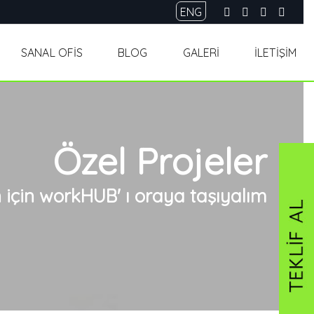
ENG
SANAL OFİS
BLOG
GALERİ
İLETİŞİM
Özel Projeler
in için workHUB' ı oraya taşıyalım