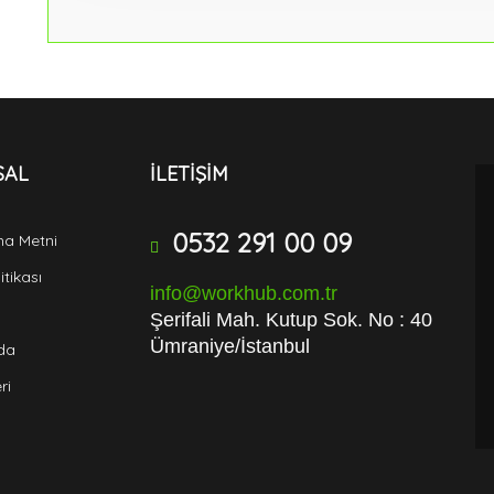
SAL
İLETİŞİM
0532 291 00 09
ma Metni
litikası
info@workhub.com.tr
Şerifali Mah. Kutup Sok. No : 40
Ümraniye/İstanbul
da
ri